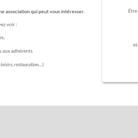
Être
e association qui peut vous intéresser
.
ez voir :
es,
et
ns aux adhérents
loisirs, restauration…)