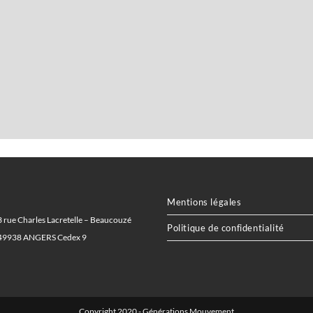
Mentions légales
3 rue Charles Lacretelle – Beaucouzé
Politique de confidentialité
49938 ANGERS Cedex 9
Copyright 2020 - Générations Mouvement