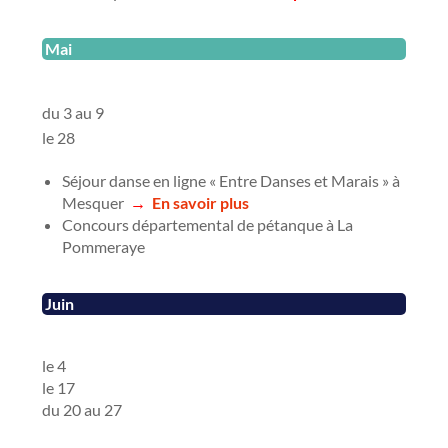
Mai
du 3 au 9
le 28
Séjour danse en ligne « Entre Danses et Marais » à
Mesquer
→
En savoir plus
Concours départemental de pétanque à La
Pommeraye
Juin
le 4
le 17
du 20 au 27