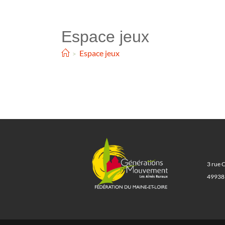
Espace jeux
Espace jeux
>
3 rue 
49938