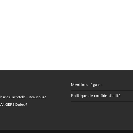
Mentions légales
Politique de confidentialité
Charles Lacretelle – Beaucouzé
 ANGERS Cedex 9