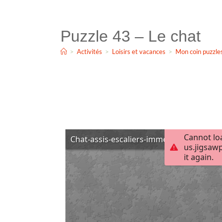
Puzzle 43 – Le chat
>
Activités
>
Loisirs et vacances
>
Mon coin puzzle